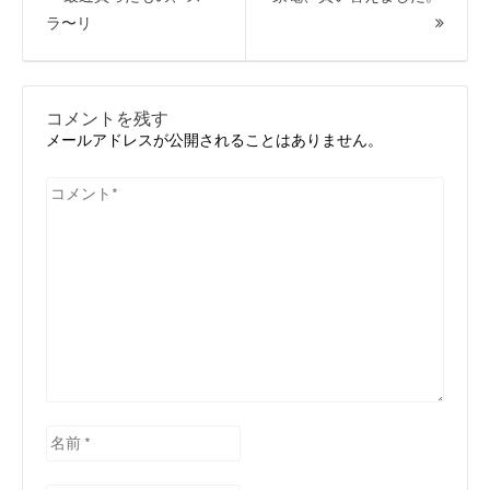
ナ
前
次
ラ〜リ
ビ
の
の
ゲ
ー
投
投
シ
稿:
稿:
ョ
コメントを残す
ン
メールアドレスが公開されることはありません。
コ
メ
ン
ト
*
名
前