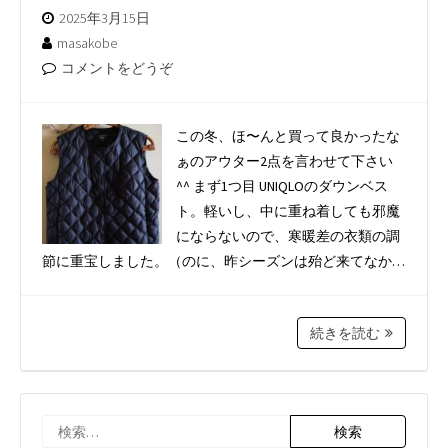
2025年3月15日
masakobe
コメントをどうぞ
この冬、ほ〜んと買って良かったな
ぁのアウター2点を言わせて下さい
^^ まず1つ目 UNIQLOのダウンベス
ト。軽いし、中に重ね着しても邪魔
にならないので、寒暖差の衣類の調
節に重宝しました。（のに、昨シーズンは殆ど来てなか…
続きを読む
検