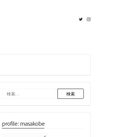
Twitter
Instagram
検
索:
profile : masakobe