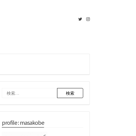
Twitter
Instagram
検
索:
profile : masakobe