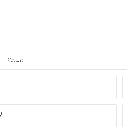
。
私のこと
ノ