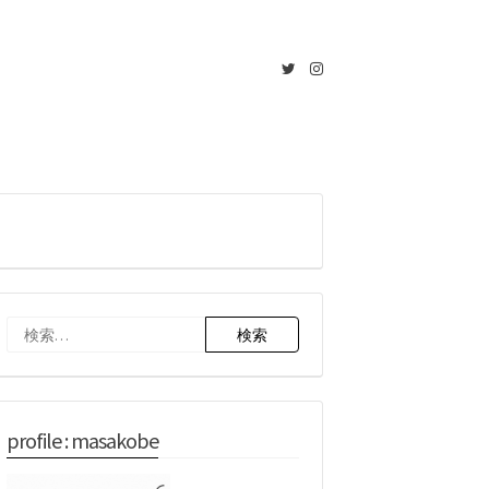
Twitter
Instagram
検
索:
profile : masakobe