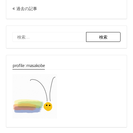
投
稿
過去の記事
ナ
ビ
ゲ
ー
検
シ
ョ
索:
ン
profile : masakobe