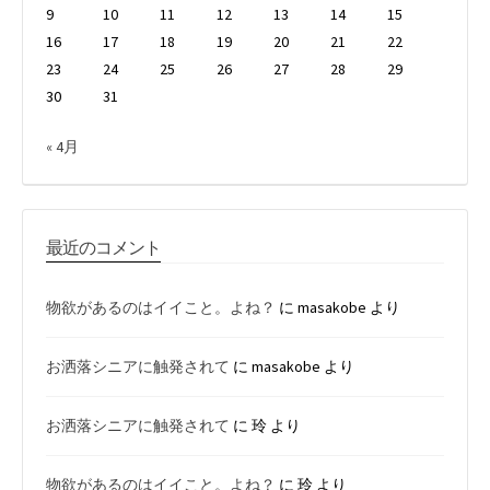
9
10
11
12
13
14
15
16
17
18
19
20
21
22
23
24
25
26
27
28
29
30
31
« 4月
最近のコメント
物欲があるのはイイこと。よね？
に
masakobe
より
お洒落シニアに触発されて
に
masakobe
より
お洒落シニアに触発されて
に
玲
より
物欲があるのはイイこと。よね？
に
玲
より