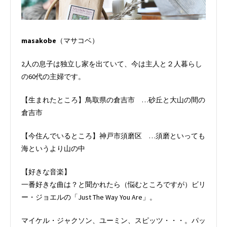
masakobe
（マサコベ）
2人の息子は独立し家を出ていて、今は主人と２人暮らし
の60代の主婦です。
【生まれたところ】鳥取県の倉吉市 …砂丘と大山の間の
倉吉市
【今住んでいるところ】神戸市須磨区 …須磨といっても
海というより山の中
【好きな音楽】
一番好きな曲は？と聞かれたら（悩むところですが）ビリ
ー・ジョエルの「Just The Way You Are」。
マイケル・ジャクソン、ユーミン、スピッツ・・・。パッ