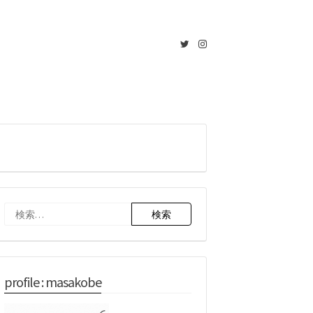
Twitter
Instagram
検
索:
profile : masakobe