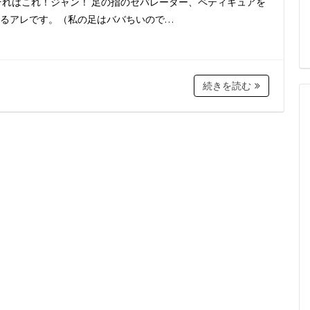
それはこれ！ジャン！ 足の指のセパレーター、ペティキュアを
るアレです。（私の足はババちいので…
続きを読む