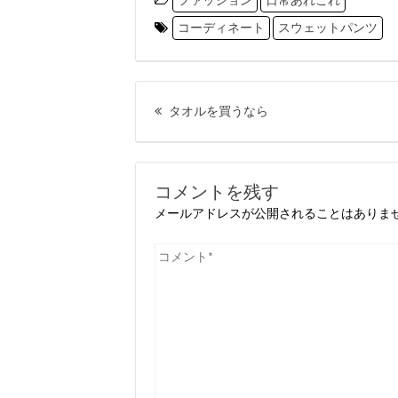
ファッション
日常あれこれ
コーディネート
スウェットパンツ
投
前
稿
タオルを買うなら
の
ナ
投
ビ
稿:
ゲ
コメントを残す
ー
メールアドレスが公開されることはありま
シ
コ
ョ
メ
ン
ン
ト
*