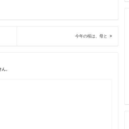
次
今年の桜は、母と
の
投
稿:
せん。