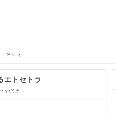
。
私のこと
るエトセトラ
ントをどうぞ