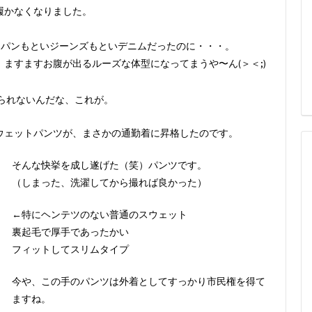
履かなくなりました。
Gパンもといジーンズもといデニムだったのに・・・。
ますますお腹が出るルーズな体型になってまうや〜ん(＞＜;)
られないんだな、これが。
ウェットパンツが、まさかの通勤着に昇格したのです。
そんな快挙を成し遂げた（笑）パンツです。
（しまった、洗濯してから撮れば良かった）
←特にヘンテツのない普通のスウェット
裏起毛で厚手であったかい
フィットしてスリムタイプ
今や、この手のパンツは外着としてすっかり市民権を得て
ますね。