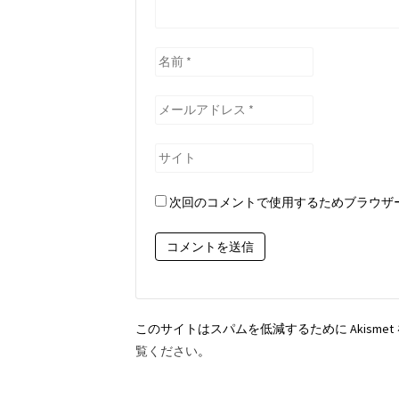
名
前
*
メ
ー
ル
サ
ア
イ
ド
ト
次回のコメントで使用するためブラウザ
レ
ス
*
このサイトはスパムを低減するために Akisme
覧ください
。