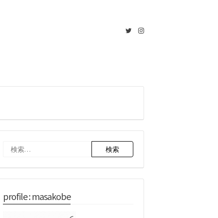
Twitter
Instagram
検
索:
profile : masakobe