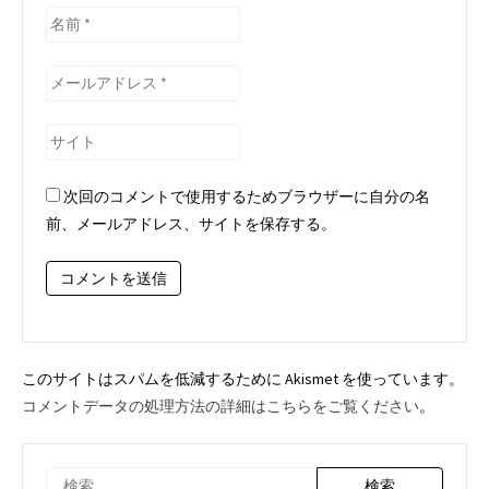
名
前
*
メ
ー
ル
サ
ア
イ
ド
ト
次回のコメントで使用するためブラウザーに自分の名
レ
前、メールアドレス、サイトを保存する。
ス
*
このサイトはスパムを低減するために Akismet を使っています。
コメントデータの処理方法の詳細はこちらをご覧ください
。
検