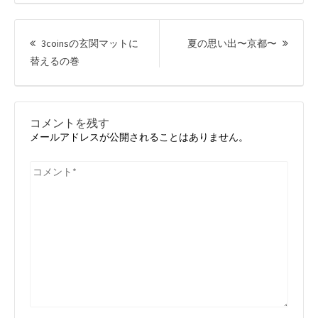
投
稿
次
3coinsの玄関マットに
夏の思い出〜京都〜
ナ
前
の
替えるの巻
ビ
の
投
ゲ
ー
投
稿:
シ
稿:
ョ
コメントを残す
ン
メールアドレスが公開されることはありません。
コ
メ
ン
ト
*