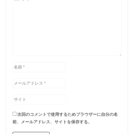
メ
ン
ト
*
名
前
*
メ
ー
ル
サ
ア
イ
ド
ト
次回のコメントで使用するためブラウザーに自分の名
レ
前、メールアドレス、サイトを保存する。
ス