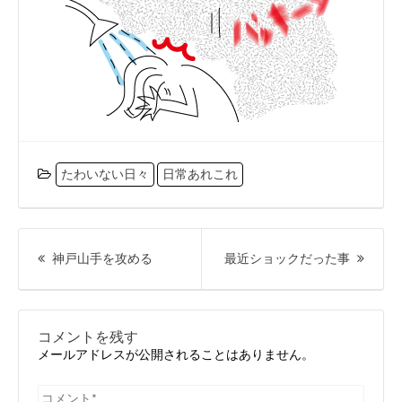
たわいない日々
日常あれこれ
投
稿
前
次
神戸山手を攻める
最近ショックだった事
ナ
の
の
ビ
投
投
ゲ
ー
稿:
稿:
コメントを残す
シ
メールアドレスが公開されることはありません。
ョ
ン
コ