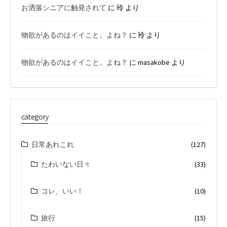
お洒落シニアに触発されて
に
玲
より
物欲があるのはイイこと。よね？
に
玲
より
物欲があるのはイイこと。よね？
に
masakobe
より
category
日常あれこれ
(127)
たわいない日々
(33)
コレ、いい！
(10)
旅行
(15)