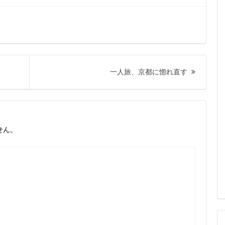
次
一人旅、京都に惚れ直す
の
投
稿:
せん。