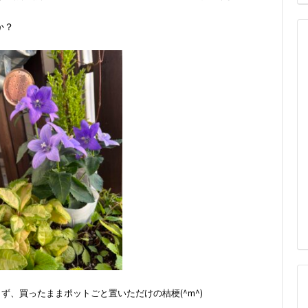
か？
ず、買ったままポットごと置いただけの桔梗(^m^)