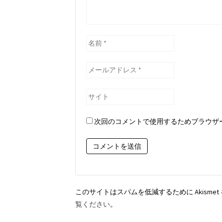
名
前
*
メ
ー
ル
サ
ア
イ
ド
ト
次回のコメントで使用するためブラウザ
レ
ス
*
このサイトはスパムを低減するために Akisme
覧ください
。