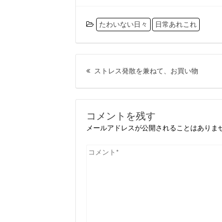
たわいない日々
日常あれこれ
投
前
稿
ストレス発散を兼ねて、お買い物
の
ナ
投
ビ
稿:
ゲ
コメントを残す
ー
メールアドレスが公開されることはありま
シ
コ
ョ
メ
ン
ン
ト
*