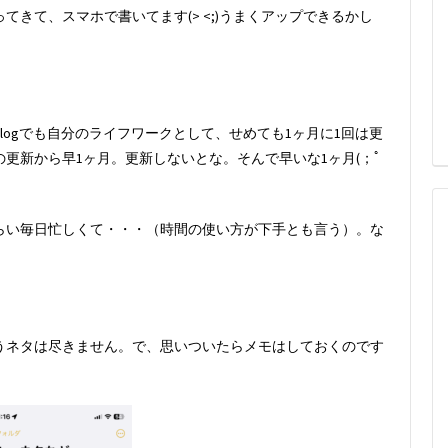
きて、スマホで書いてます(> <;)うまくアップできるかし
logでも自分のライフワークとして、せめても1ヶ月に1回は更
更新から早1ヶ月。更新しないとな。そんで早いな1ヶ月(；ﾟ
らい毎日忙しくて・・・（時間の使い方が下手とも言う）。な
うネタは尽きません。で、思いついたらメモはしておくのです