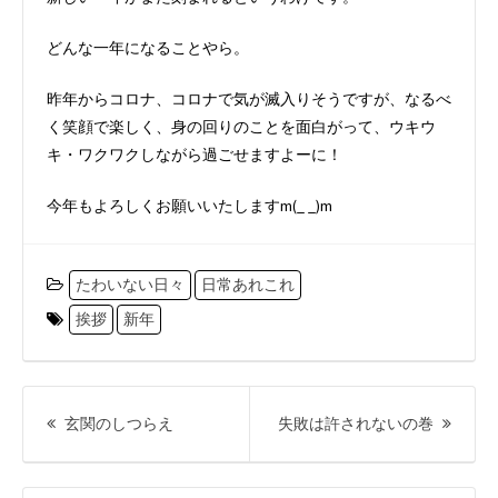
どんな一年になることやら。
昨年からコロナ、コロナで気が滅入りそうですが、なるべ
く笑顔で楽しく、身の回りのことを面白がって、ウキウ
キ・ワクワクしながら過ごせますよーに！
今年もよろしくお願いいたしますm(_ _)m
たわいない日々
日常あれこれ
挨拶
新年
投
稿
前
次
玄関のしつらえ
失敗は許されないの巻
ナ
の
の
ビ
投
投
ゲ