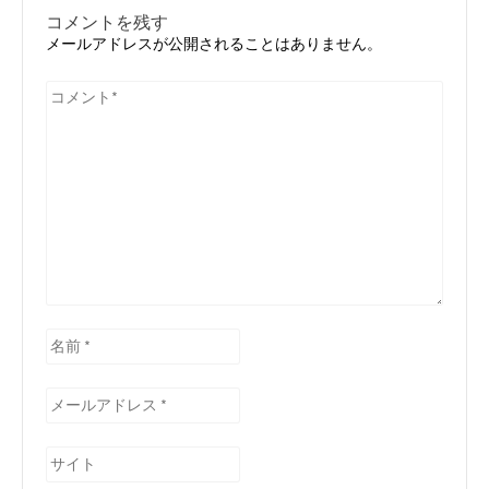
ー
稿:
稿:
コメントを残す
シ
メールアドレスが公開されることはありません。
ョ
ン
コ
メ
ン
ト
*
名
前
*
メ
ー
ル
サ
ア
イ