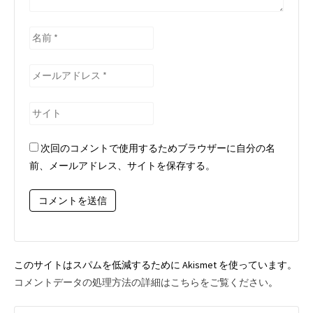
名
前
*
メ
ー
ル
サ
ア
イ
ド
ト
次回のコメントで使用するためブラウザーに自分の名
レ
前、メールアドレス、サイトを保存する。
ス
*
このサイトはスパムを低減するために Akismet を使っています。
コメントデータの処理方法の詳細はこちらをご覧ください
。