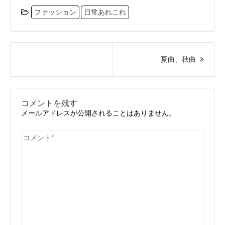
ファッション
日常あれこれ
投
稿
次
夏曲、秋曲
ナ
の
ビ
投
ゲ
ー
稿:
コメントを残す
シ
メールアドレスが公開されることはありません。
ョ
ン
コ
メ
ン
ト
*