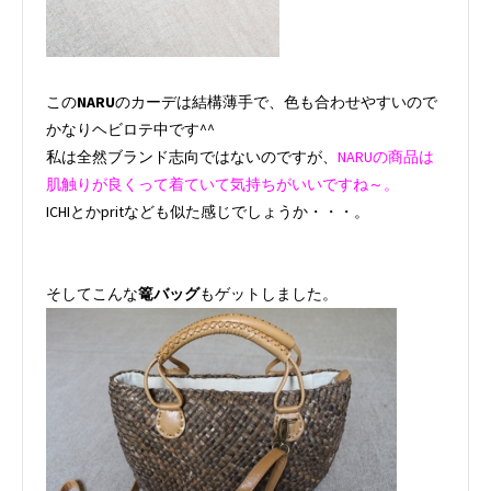
この
NARU
のカーデは結構薄手で、色も合わせやすいので
かなりヘビロテ中です^^
私は全然ブランド志向ではないのですが、
NARUの商品は
肌触りが良くって着ていて気持ちがいいですね～。
ICHIとかpritなども似た感じでしょうか・・・。
そしてこんな
篭バッグ
もゲットしました。