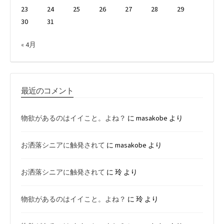
23
24
25
26
27
28
29
30
31
« 4月
最近のコメント
物欲があるのはイイこと。よね？
に
masakobe
より
お洒落シニアに触発されて
に
masakobe
より
お洒落シニアに触発されて
に
玲
より
物欲があるのはイイこと。よね？
に
玲
より