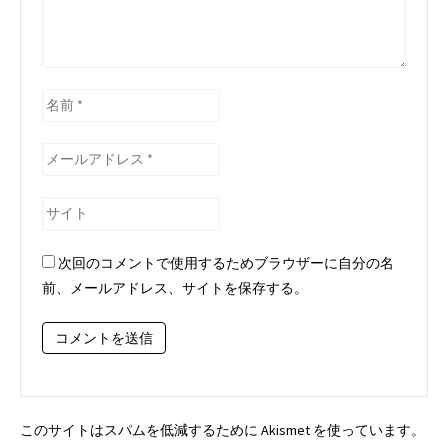
名
前
*
メ
ー
ル
サ
ア
イ
ド
ト
次回のコメントで使用するためブラウザーに自分の名
レ
前、メールアドレス、サイトを保存する。
ス
*
このサイトはスパムを低減するために Akismet を使っています。