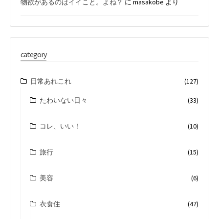
物欲があるのはイイこと。よね？
に
masakobe
より
category
日常あれこれ
(127)
たわいない日々
(33)
コレ、いい！
(10)
旅行
(15)
美容
(6)
衣食住
(47)