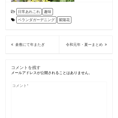
日常あれこれ
趣味
ベランダガーデニング
紫陽花
投
稿
前
次
倉敷にて年またぎ
令和元年・夏ーまとめ
ナ
の
の
ビ
投
投
ゲ
ー
稿:
稿:
コメントを残す
シ
メールアドレスが公開されることはありません。
ョ
ン
コ
メ
ン
ト
*