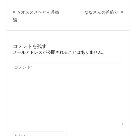
投
稿
次
§ オススメ〜どん兵衛
ななさんの首飾り
ナ
前
の
編
ビ
の
投
ゲ
ー
投
稿:
シ
稿:
ョ
コメントを残す
ン
メールアドレスが公開されることはありません。
コ
メ
ン
ト
*
名