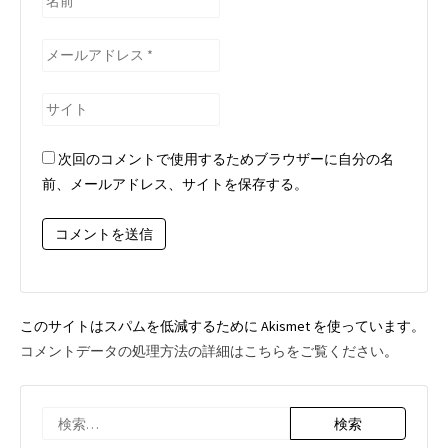
前
*
メ
ー
ル
サ
ア
イ
ド
ト
次回のコメントで使用するためブラウザーに自分の名
レ
前、メールアドレス、サイトを保存する。
ス
*
このサイトはスパムを低減するために Akismet を使っています。
コメントデータの処理方法の詳細はこちらをご覧ください
。
検
索: