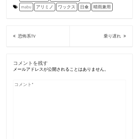
mabu
アリミノ
ワックス
日傘
晴雨兼用
投
稿
前
次
恐怖系TV
乗り遅れ
ナ
の
の
ビ
投
投
ゲ
ー
稿:
稿:
コメントを残す
シ
メールアドレスが公開されることはありません。
ョ
ン
コ
メ
ン
ト
*