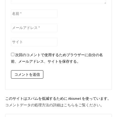
名
前
*
メ
ー
ル
サ
ア
イ
ド
ト
次回のコメントで使用するためブラウザーに自分の名
レ
前、メールアドレス、サイトを保存する。
ス
*
このサイトはスパムを低減するために Akismet を使っています。
コメントデータの処理方法の詳細はこちらをご覧ください
。