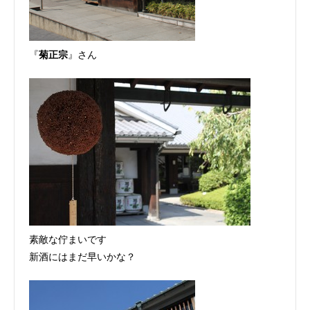
『
菊正宗
』さん
素敵な佇まいです
新酒にはまだ早いかな？