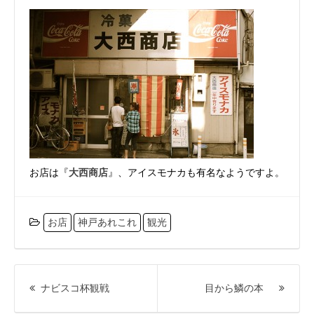
お店は『
大西商店
』、アイスモナカも有名なようですよ。
お店
神戸あれこれ
観光
投
稿
前
次
ナビスコ杯観戦
目から鱗の本
ナ
の
の
ビ