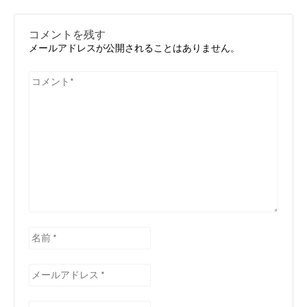
投
投
ゲ
ー
稿:
稿:
コメントを残す
シ
メールアドレスが公開されることはありません。
ョ
ン
コ
メ
ン
ト
*
名
前
*
メ
ー
ル