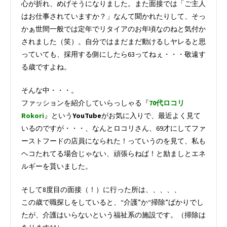
心が折れ、めげそうになりました。また面接では「ご主人
はお仕事されていますか？」なんて聞かれたりして、そっ
かぁ世間一般では定年でリタイアのお年頃なのねと気付か
されました（笑）。自分ではまだまだ動けるしヤレると思
っていても、採用する側にしたら63ってねぇ・・・敬遠す
る歳ですよね。
そんな中・・・。
ファッションを紹介していらっしゃる『
70代ロコリ
Rokori
』という
YouTube
がお気に入りで、最近よく見て
いるのですが・・・、なんとロコリさん、69才にしてファ
ーストフードの店員になられた！っていうのを見て、私も
ヘコたれてる場合じゃない、頑張らねば！と励ましとエネ
ルギーを貰いました。
そして8度目の面接（！）に行った所は、、、、、
この歳で職探しをしていると、“介護”か“掃除”ばかりでし
たが、介護はいらないという福祉系の施設です。（掃除は