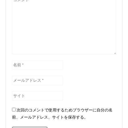
メ
ン
ト
*
名
前
*
メ
ー
ル
サ
ア
イ
ド
ト
次回のコメントで使用するためブラウザーに自分の名
レ
前、メールアドレス、サイトを保存する。
ス