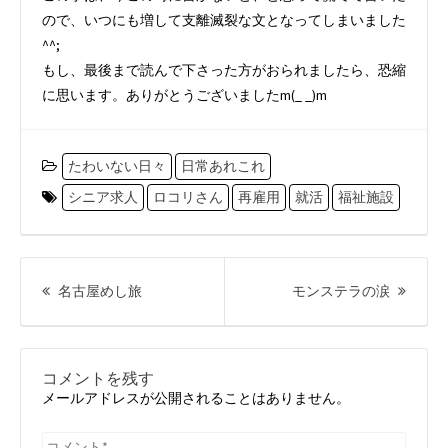
ので、いつにも増して支離滅裂な文となってしまいました
^^;
もし、最後まで読んで下さった方がおられましたら、恐縮
に思います。ありがとうございましたm(_ _)m
たわいない日々
日常あれこれ
シニア求人
ロコリさん
再雇用
就活
福祉施設
投
稿
前
次
名古屋めし旅
モンステラの涙
ナ
の
の
ビ
投
投
ゲ
ー
稿:
稿:
コメントを残す
シ
メールアドレスが公開されることはありません。
ョ
ン
コ