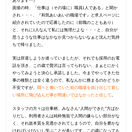
あります^^）
面接の時、「仕事は（その場に）職員1人である」と聞か
され・・・、『和気あいあいの職場です』と求人ページに
紹介されていたので応募したのに（前職のこともあり）
と、それに1人なんて私には無理だよな・・・と、自分が
思うような仕事はなかなか見つからないなぁと沈んだ気持
ちで帰りました。
実は辞退しようか迷っていましたが、それでも採用のお電
話を頂き、この歳で贅沢は言ってられない、まぁとにかく
やってみようと決心し承諾しました。今までやってきた仕
事の種類とは全く違うので、私なんかに務まるのかどうか
不安ですが、
悶々と働いていた前の職場を抜け出して新し
い場所に飛び込んだ事が間違いではなかったと信じて
。
スタッフの方々は仕事柄、みなさん“人間ができた”方ばか
りだし、利用者さんは純粋無垢で人間の嫌らしい部分がな
く、それ故本質を見透かされてしまうので、自分を磨かな
ければいけないし学ぶことが多いです。この歳になっても