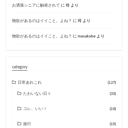
お洒落シニアに触発されて
に
玲
より
物欲があるのはイイこと。よね？
に
玲
より
物欲があるのはイイこと。よね？
に
masakobe
より
category
日常あれこれ
(127)
たわいない日々
(33)
コレ、いい！
(10)
旅行
(15)