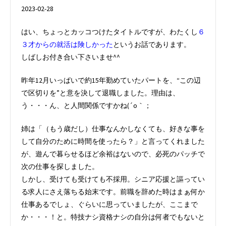
2023-02-28
はい、ちょっとカッコつけたタイトルですが、わたくし
６
３才からの就活は険しかった
というお話であります。
しばしお付き合い下さいませ^^
昨年12月いっぱいで約15年勤めていたパートを、“この辺
で区切りを”と意を決して退職しました。理由は、
う・・・ん、と人間関係ですかね(´o｀；
姉は「（もう歳だし）仕事なんかしなくても、好きな事を
して自分のために時間を使ったら？」と言ってくれました
が、遊んで暮らせるほど余裕はないので、必死のパッチで
次の仕事を探しました。
しかし、受けても受けても不採用。シニア応援と謳ってい
る求人にさえ落ちる始末です。前職を辞めた時はまぁ何か
仕事あるでしょ、ぐらいに思っていましたが、ここまで
か・・・！と。特技ナシ資格ナシの自分は何者でもないと